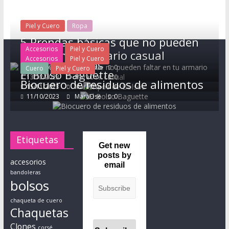
a
d
Piel y Cuero
Ropa
e
5 Prendas básicas que no pueden
p
Accesorios
Piel y Cuero
faltar en tu armario casual
i
Accesorios
Piel y Cuero
Tipos de Bolsos
10/11/2024
MaraOse
0
Cuero
Piel y Cuero
e
El Bolso Baguette
13/12/2023
MaraOse
0
Biocuero de residuos de alimentos
l
15/11/2023
MaraOse
0
y
11/10/2023
MaraOse
0
c
u
e
Etiquetas
r
Get new
posts by
o
accesorios
email
,
bandoleras
t
bolsos
o
chaqueta de cuero
d
Chaquetas
o
Clones
corsé