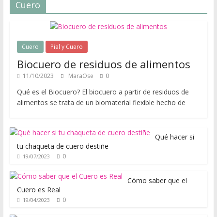
u
Cuero
í
p
a
r
Cuero
Piel y Cuero
a
Biocuero de residuos de alimentos
a
11/10/2023
MaraOse
0
p
Qué es el Biocuero? El biocuero a partir de residuos de
r
alimentos se trata de un biomaterial flexible hecho de
e
n
d
Qué hacer si
e
tu chaqueta de cuero destiñe
r
0
19/07/2023
s
o
Cómo saber que el
b
Cuero es Real
r
0
19/04/2023
e