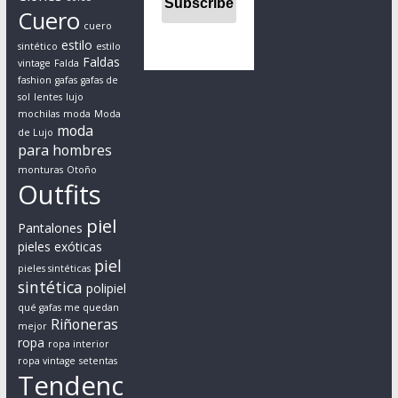
e
Cuero
s
cuero
t
estilo
sintético
estilo
Faldas
o
vintage
Falda
fashion
gafas
gafas de
d
sol
lentes
lujo
e
mochilas
moda
Moda
s
moda
de Lujo
para hombres
d
e
monturas
Otoño
Outfits
u
n
piel
Pantalones
p
pieles exóticas
u
piel
pieles sintéticas
n
sintética
polipiel
t
qué gafas me quedan
o
Riñoneras
mejor
d
ropa
ropa interior
ropa vintage
setentas
e
Tendenc
v