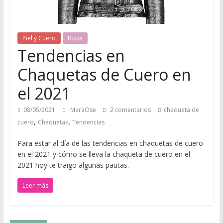
u
e
Piel y Cuero
Ropa
Tendencias en
r
Chaquetas de Cuero en
o
el 2021
08/05/2021
MaraOse
2 comentarios
chaqueta de
Q
,
,
cuero
Chaquetas
Tendencias
u
é
Para estar al día de las tendencias en chaquetas de cuero
d
en el 2021 y cómo se lleva la chaqueta de cuero en el
a
2021 hoy te traigo algunas pautas.
t
Leer más
e
a
q