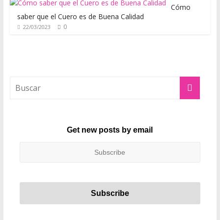
m
Cómo
o
saber que el Cuero es de Buena Calidad
0
22/03/2023
d
a
,
t
e
n
d
e
n
Get new posts by email
c
i
a
s
,
r
o
p