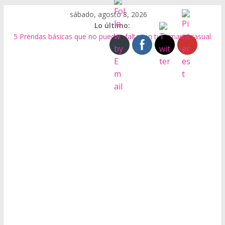
Saltar
sábado, agosto 8, 2026
al
Lo último:
contenido
5 Prendas básicas que no pueden faltar en tu armario casual
Tipos de Bolsos
El Bolso Baguette
Biocuero de residuos de alimentos
Qué es el Calzado Minimalista