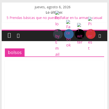
Saltar
jueves, agosto 6, 2026
al
Lo último:
contenido
5 Prendas básicas que no pueden faltar en tu armario casual
Tipos de Bolsos
P
El Bolso Baguette
Biocuero de residuos de alimentos
Qué es el Calzado Minimalista
i
bolsos
e
l
y
C