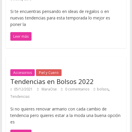
s
t
Si te encuentras pensando en ideas de regalos o en
o
nuevas tendencias para esta temporada lo mejor es
d
poner la
e
Leer más
s
d
e
u
n
p
Accesorios
Piel y Cuero
u
Tendencias en Bolsos 2022
n
,
05/12/2021
MaraOse
0 comentarios
bolsos
t
Tendencias
o
d
Si no quieres renovar armario con cada cambio de
e
tendencia pero quieres estar a la moda una buena opción
v
es
i