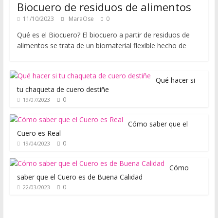
Biocuero de residuos de alimentos
d
a
11/10/2023
MaraOse
0
s
Qué es el Biocuero? El biocuero a partir de residuos de
r
alimentos se trata de un biomaterial flexible hecho de
e
a
l
Qué hacer si
e
tu chaqueta de cuero destiñe
s
0
19/07/2023
y
q
Cómo saber que el
Cuero es Real
u
0
19/04/2023
e
c
Cómo
o
saber que el Cuero es de Buena Calidad
n
0
22/03/2023
u
n
a