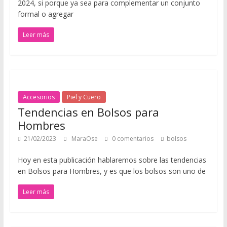
2024, si porque ya sea para complementar un conjunto
o
formal o agregar
d
a
Leer más
,
t
e
n
d
Accesorios
Piel y Cuero
e
Tendencias en Bolsos para
n
Hombres
c
21/02/2023
MaraOse
0 comentarios
bolsos
i
a
Hoy en esta publicación hablaremos sobre las tendencias
s
en Bolsos para Hombres, y es que los bolsos son uno de
,
r
Leer más
o
p
a