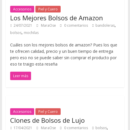
a
Accesorios
Piel y Cuero
h
Los Mejores Bolsos de Amazon
o
,
24/07/2021
MaraOse
0 comentarios
bandoleras
m
,
bolsos
mochilas
b
r
Cuáles son los mejores bolsos de amazon? Pues los que
e
te ofrecen calidad, precio y un buen tiempo de entrega
s
pero eso no se puede saber sin comprar el producto por
y
eso te traigo esta reseña
m
u
Leer más
j
e
r
e
s
Accesorios
Piel y Cuero
r
Clones de Bolsos de Lujo
e
,
17/04/2021
MaraOse
0 comentarios
bolsos