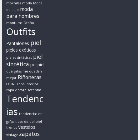
mochilas
moda
Moda
c
moda
de Lujo
o
para hombres
n
monturas
Otoño
c
Outfits
e
piel
p
Pantalones
t
pieles exóticas
piel
o
pieles sintéticas
sintética
s
polipiel
c
qué gafas me quedan
Riñoneras
mejor
o
ropa
ropa interior
m
ropa vintage
setentas
o
Tendenc
l
ias
a
tendencias en
i
gafas
tipos de polipiel
m
Vestidos
trends
p
zapatos
vintage
o