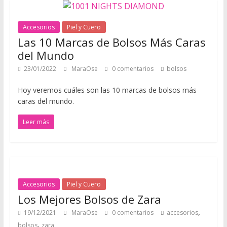
d
e
Accesorios
Piel y Cuero
p
Las 10 Marcas de Bolsos Más Caras
i
del Mundo
e
23/01/2022
MaraOse
0 comentarios
bolsos
l
y
Hoy veremos cuáles son las 10 marcas de bolsos más
c
caras del mundo.
u
e
Leer más
r
o
,
t
o
Accesorios
Piel y Cuero
d
Los Mejores Bolsos de Zara
o
,
19/12/2021
MaraOse
0 comentarios
accesorios
e
,
bolsos
zara