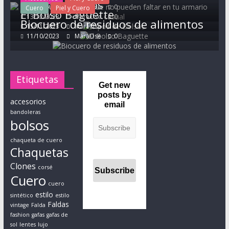
Tipos de Bolsos
,
10/11/2024
MaraOse
0
Cuero
Piel y Cuero
El Bolso Baguette
t
13/12/2023
MaraOse
0
Biocuero de residuos de alimentos
15/11/2023
MaraOse
0
o
11/10/2023
MaraOse
0
d
o
e
s
Etiquetas
Get new
t
posts by
o
accesorios
email
s
bandoleras
bolsos
i
n
chaqueta de cuero
Chaquetas
o
l
Clones
corsé
v
Cuero
cuero
i
estilo
sintético
estilo
d
Faldas
vintage
Falda
a
fashion
gafas
gafas de
r
sol
lentes
lujo