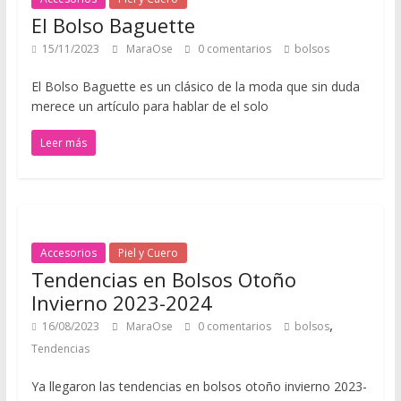
í
El Bolso Baguette
p
a
15/11/2023
MaraOse
0 comentarios
bolsos
r
El Bolso Baguette es un clásico de la moda que sin duda
a
merece un artículo para hablar de el solo
a
p
Leer más
r
e
n
d
e
Accesorios
Piel y Cuero
r
Tendencias en Bolsos Otoño
s
Invierno 2023-2024
o
,
b
16/08/2023
MaraOse
0 comentarios
bolsos
r
Tendencias
e
Ya llegaron las tendencias en bolsos otoño invierno 2023-
m