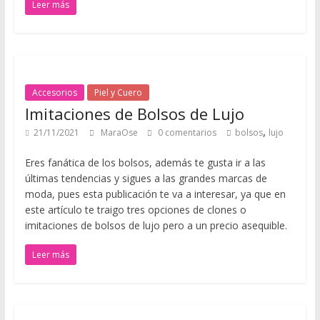
Leer más
s
t
a
p
r
Accesorios
Piel y Cuero
á
Imitaciones de Bolsos de Lujo
c
t
,
21/11/2021
MaraOse
0 comentarios
bolsos
lujo
i
Eres fanática de los bolsos, además te gusta ir a las
c
últimas tendencias y sigues a las grandes marcas de
o
moda, pues esta publicación te va a interesar, ya que en
a
este artículo te traigo tres opciones de clones o
d
imitaciones de bolsos de lujo pero a un precio asequible.
a
p
Leer más
t
a
d
o