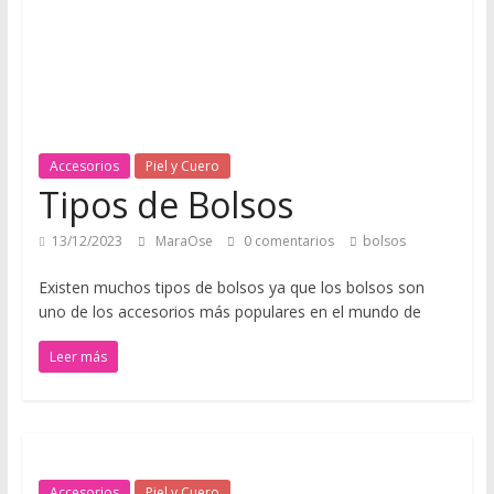
u
e
r
Accesorios
Piel y Cuero
o
Tipos de Bolsos
Q
13/12/2023
MaraOse
0 comentarios
bolsos
u
Existen muchos tipos de bolsos ya que los bolsos son
é
uno de los accesorios más populares en el mundo de
d
a
Leer más
t
e
a
q
u
Accesorios
Piel y Cuero