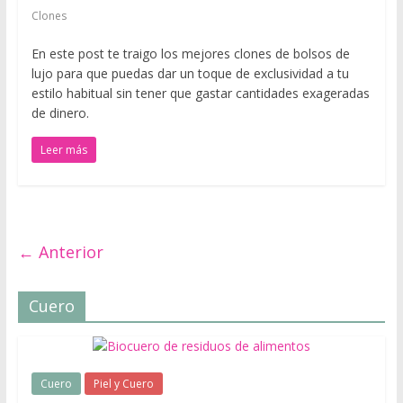
a
Clones
l
e
En este post te traigo los mejores clones de bolsos de
s
lujo para que puedas dar un toque de exclusividad a tu
c
estilo habitual sin tener que gastar cantidades exageradas
o
de dinero.
n
Leer más
c
u
e
r
p
← Anterior
o
s
Cuero
y
m
e
d
Cuero
Piel y Cuero
i