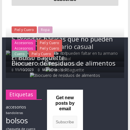
d
e
p
i
Piel y Cuero
Ropa
e
5 Prendas básicas que no pueden
l
Accesorios
Piel y Cuero
faltar en tu armario casual
y
Accesorios
Piel y Cuero
Tipos de Bolsos
10/11/2024
MaraOse
0
Cuero
Piel y Cuero
c
El Bolso Baguette
13/12/2023
MaraOse
0
Biocuero de residuos de alimentos
u
15/11/2023
MaraOse
0
e
11/10/2023
MaraOse
0
r
o
,
Etiquetas
t
Get new
posts by
o
accesorios
email
d
bandoleras
o
bolsos
e
chaqueta de cuero