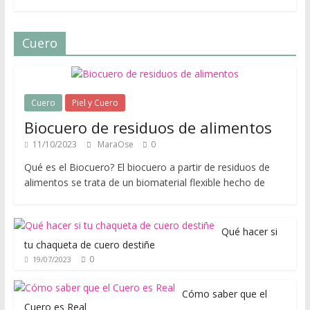
í
p
a
Cuero
r
a
a
p
Cuero
Piel y Cuero
r
Biocuero de residuos de alimentos
e
11/10/2023
MaraOse
0
n
Qué es el Biocuero? El biocuero a partir de residuos de
d
alimentos se trata de un biomaterial flexible hecho de
e
r
s
Qué hacer si
o
tu chaqueta de cuero destiñe
b
0
19/07/2023
r
e
Cómo saber que el
m
Cuero es Real