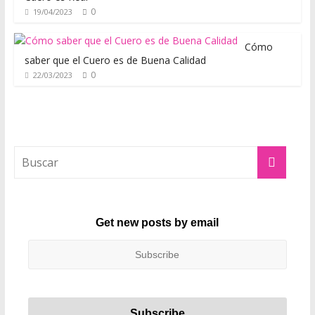
o
0
19/04/2023
d
a
Cómo
,
saber que el Cuero es de Buena Calidad
0
22/03/2023
t
e
n
d
e
n
c
i
a
Get new posts by email
s
,
r
o
p
a