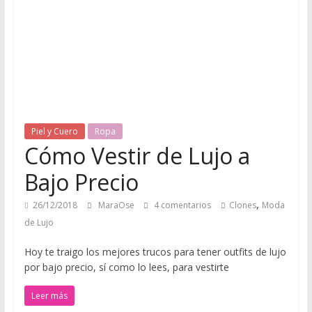
u
e
r
o
Piel y Cuero
Ropa
Cómo Vestir de Lujo a
Q
u
Bajo Precio
é
d
,
26/12/2018
MaraOse
4 comentarios
Clones
Moda
a
de Lujo
t
e
Hoy te traigo los mejores trucos para tener outfits de lujo
a
por bajo precio, sí como lo lees, para vestirte
q
Leer más
u