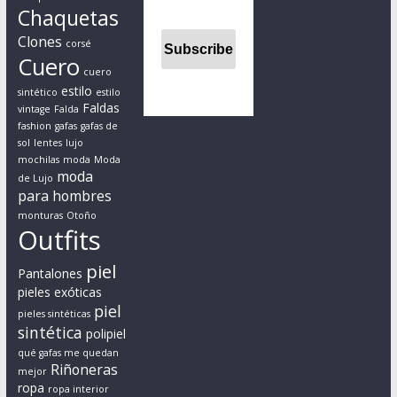
s
Chaquetas
t
Clones
corsé
o
Cuero
d
cuero
e
estilo
sintético
estilo
Faldas
s
vintage
Falda
fashion
gafas
gafas de
d
sol
lentes
lujo
e
mochilas
moda
Moda
u
moda
de Lujo
para hombres
n
p
monturas
Otoño
Outfits
u
n
piel
Pantalones
t
pieles exóticas
o
piel
pieles sintéticas
d
sintética
polipiel
e
qué gafas me quedan
v
Riñoneras
mejor
i
ropa
ropa interior