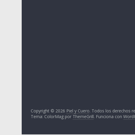
e
p
i
e
l
y
c
u
e
r
o
,
t
o
d
Copyright © 2026
Piel y Cuero
. Todos los derechos r
o
Tema: ColorMag por
ThemeGrill
. Funciona con
Word
e
s
t