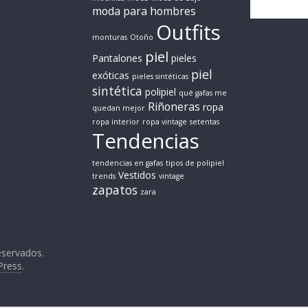
moda para hombres
Outfits
monturas
Otoño
piel
Pantalones
pieles
piel
exóticas
pieles sintéticas
sintética
polipiel
qué gafas me
Riñoneras
ropa
quedan mejor
ropa interior
ropa vintage
setentas
Tendencias
tendencias en gafas
tipos de polipiel
Vestidos
trends
vintage
zapatos
zara
eservados.
Press
.