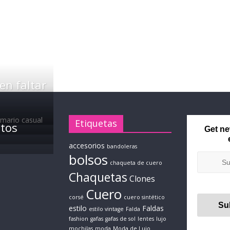
en faltar
Etiquetas
ntos
Get ne
accesorios
bandoleras
bolsos
chaqueta de cuero
Chaquetas
Clones
Cuero
corsé
cuero sintético
estilo
Faldas
estilo vintage
Falda
fashion
gafas
gafas de sol
lentes
lujo
mochilas
moda
Moda de Lujo