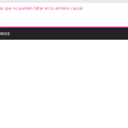
as que no pueden faltar en tu armario casual
s
te
iduos de alimentos
do Minimalista
RIOS