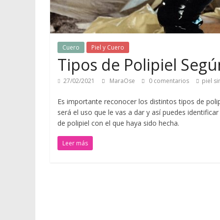
a
r
a
a
Cuero
Piel y Cuero
p
Tipos de Polipiel Segú
r
e
27/02/2021
MaraOse
0 comentarios
piel si
n
Es importante reconocer los distintos tipos de poli
d
será el uso que le vas a dar y así puedes identific
e
de polipiel con el que haya sido hecha.
r
s
Leer más
o
b
r
e
m
o