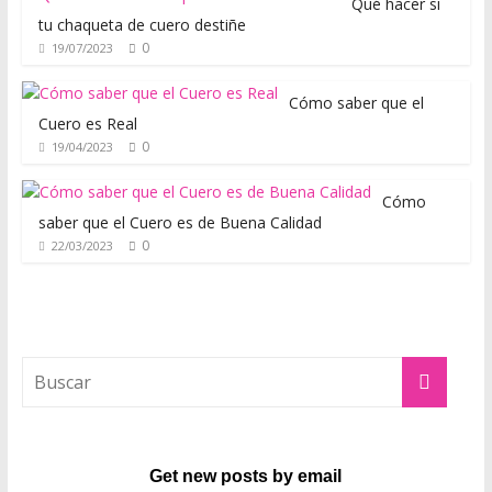
Qué hacer si
s
tu chaqueta de cuero destiñe
t
0
19/07/2023
o
d
Cómo saber que el
e
Cuero es Real
s
0
19/04/2023
d
e
Cómo
u
saber que el Cuero es de Buena Calidad
n
0
22/03/2023
p
u
n
t
o
d
e
v
Get new posts by email
i