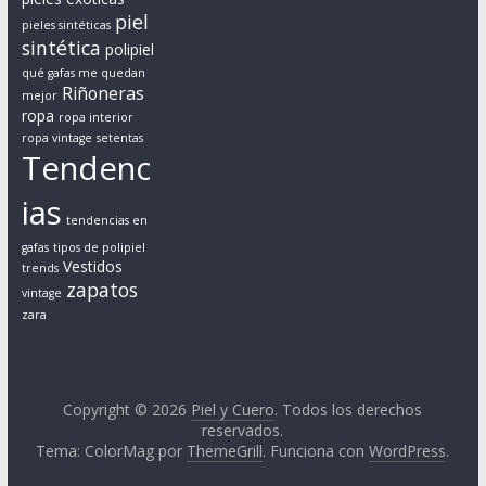
a
piel
pieles sintéticas
l
sintética
polipiel
e
qué gafas me quedan
s
Riñoneras
mejor
c
ropa
ropa interior
o
ropa vintage
setentas
Tendenc
n
c
ias
u
tendencias en
e
gafas
tipos de polipiel
r
Vestidos
trends
zapatos
p
vintage
zara
o
s
y
m
Copyright © 2026
Piel y Cuero
. Todos los derechos
e
reservados.
d
Tema: ColorMag por
ThemeGrill
. Funciona con
WordPress
.
i