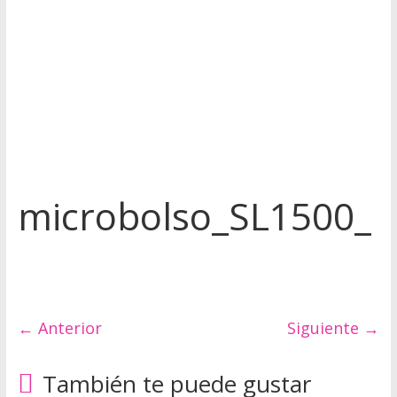
u
e
r
o
Q
microbolso_SL1500_
u
é
d
a
t
e
← Anterior
Siguiente →
a
q
También te puede gustar
u