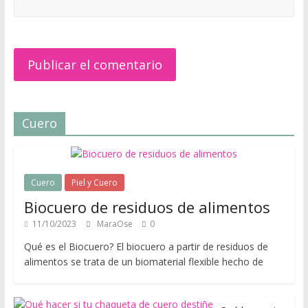
d
e
p
i
e
l
y
Cuero
c
u
e
r
Cuero
Piel y Cuero
o
Biocuero de residuos de alimentos
,
11/10/2023
MaraOse
0
t
o
Qué es el Biocuero? El biocuero a partir de residuos de
alimentos se trata de un biomaterial flexible hecho de
d
o
e