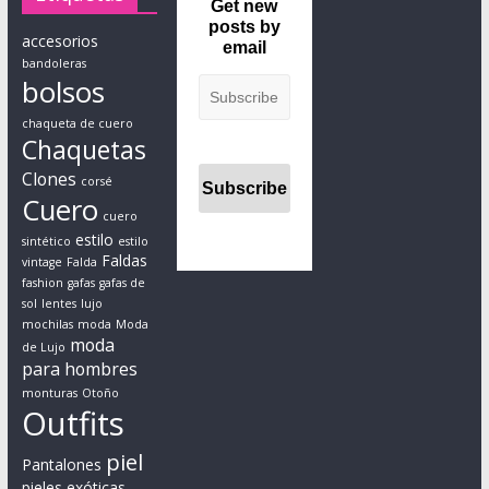
Get new
a
posts by
accesorios
email
h
bandoleras
o
bolsos
m
chaqueta de cuero
b
Chaquetas
r
Clones
e
corsé
Cuero
s
cuero
y
estilo
sintético
estilo
m
Faldas
vintage
Falda
u
fashion
gafas
gafas de
sol
lentes
lujo
j
mochilas
moda
Moda
e
moda
de Lujo
r
para hombres
e
monturas
Otoño
Outfits
s
r
piel
Pantalones
e
pieles exóticas