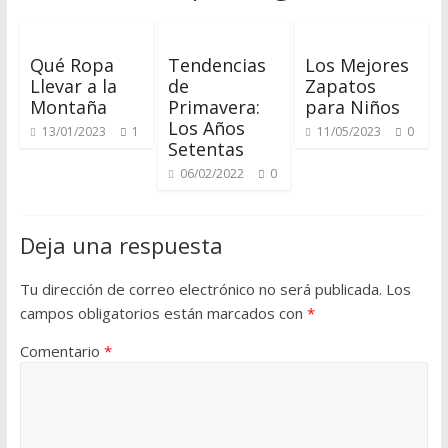
í
p
a
Qué Ropa
Tendencias
Los Mejores
r
Llevar a la
de
Zapatos
a
Montaña
Primavera:
para Niños
a
Los Años
13/01/2023
1
11/05/2023
0
Setentas
p
r
06/02/2022
0
e
n
Deja una respuesta
d
e
Tu dirección de correo electrónico no será publicada.
Los
r
campos obligatorios están marcados con
*
s
o
Comentario
*
b
r
e
m