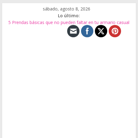
Saltar
sábado, agosto 8, 2026
al
Lo último:
contenido
5 Prendas básicas que no pueden faltar en tu armario casual
Tipos de Bolsos
El Bolso Baguette
Biocuero de residuos de alimentos
Qué es el Calzado Minimalista