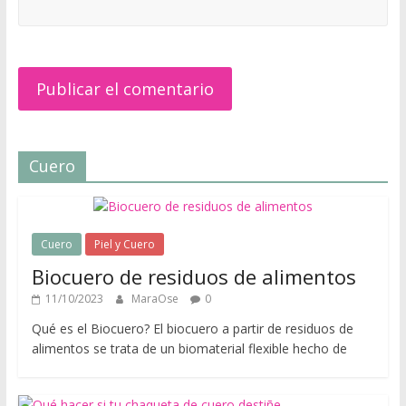
m
o
d
a
,
t
e
n
Cuero
d
e
n
Cuero
Piel y Cuero
c
i
Biocuero de residuos de alimentos
a
11/10/2023
MaraOse
0
s
Qué es el Biocuero? El biocuero a partir de residuos de
,
alimentos se trata de un biomaterial flexible hecho de
r
o
p