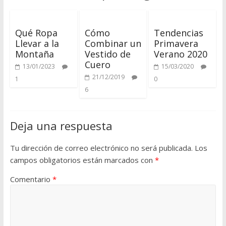
u
Qué Ropa
Cómo
Tendencias
e
Llevar a la
Combinar un
Primavera
Montaña
Vestido de
Verano 2020
r
Cuero
13/01/2023
15/03/2020
21/12/2019
1
0
o
6
Q
Deja una respuesta
u
é
Tu dirección de correo electrónico no será publicada.
Los
d
campos obligatorios están marcados con
*
a
t
Comentario
*
e
a
q