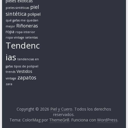
pieles exóticas
o
piel
pieles sintéticas
a
sintética
polipiel
h
qué gafas me quedan
Riñoneras
o
mejor
ropa
m
ropa interior
ropa vintage
setentas
b
Tendenc
r
e
ias
s
tendencias en
y
gafas
tipos de polipiel
Vestidos
trends
m
zapatos
vintage
u
zara
j
e
r
e
Copyright © 2026
Piel y Cuero
. Todos los derechos
reservados.
s
Tema: ColorMag por
ThemeGrill
. Funciona con
WordPress
.
r