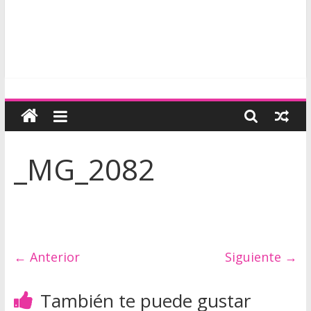
P
i
_MG_2082
e
l
y
← Anterior
Siguiente →
C
También te puede gustar