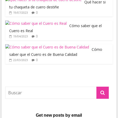
Qué hacer si
a
tu chaqueta de cuero destiñe
d
0
19/07/2023
e
p
Cómo saber que el
i
Cuero es Real
e
0
19/04/2023
l
y
Cómo
saber que el Cuero es de Buena Calidad
c
0
22/03/2023
u
e
r
o
,
t
o
d
o
Get new posts by email