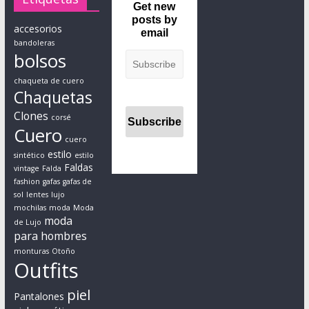
i
Get new
posts by
s
accesorios
email
t
bandoleras
bolsos
a
p
chaqueta de cuero
r
Chaquetas
á
Clones
corsé
c
Cuero
t
cuero
estilo
i
sintético
estilo
Faldas
vintage
Falda
c
fashion
gafas
gafas de
o
sol
lentes
lujo
a
mochilas
moda
Moda
moda
d
de Lujo
para hombres
a
monturas
Otoño
p
Outfits
t
a
piel
Pantalones
d