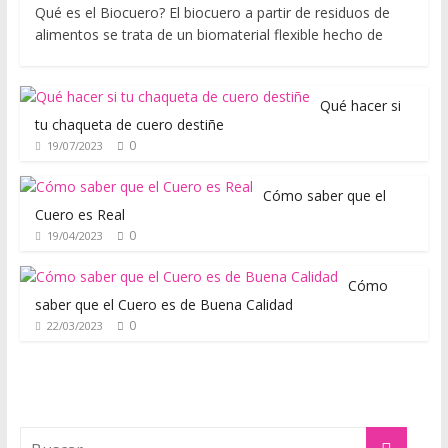
Qué es el Biocuero? El biocuero a partir de residuos de
o
alimentos se trata de un biomaterial flexible hecho de
d
a
,
Qué hacer si
t
tu chaqueta de cuero destiñe
e
0
19/07/2023
n
d
Cómo saber que el
e
Cuero es Real
n
0
19/04/2023
c
i
Cómo
a
saber que el Cuero es de Buena Calidad
s
0
22/03/2023
,
r
o
p
a