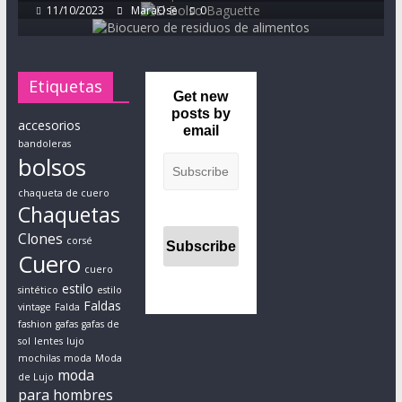
s
11/10/2023
MaraOse
0
t
o
d
Etiquetas
e
Get new
s
posts by
accesorios
email
d
bandoleras
e
bolsos
u
chaqueta de cuero
n
Chaquetas
p
Clones
u
corsé
Cuero
n
cuero
t
estilo
sintético
estilo
Faldas
o
vintage
Falda
fashion
gafas
gafas de
d
sol
lentes
lujo
e
mochilas
moda
Moda
v
moda
de Lujo
i
para hombres