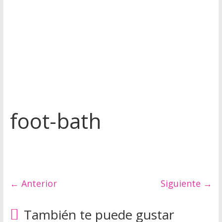
u
e
r
o
Q
foot-bath
u
é
d
a
t
e
← Anterior
Siguiente →
a
q
También te puede gustar
u