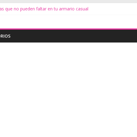
as que no pueden faltar en tu armario casual
s
te
iduos de alimentos
do Minimalista
RIOS