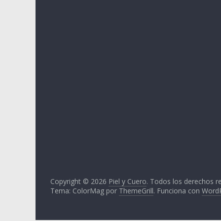
e
p
i
e
l
y
c
u
e
r
o
,
t
o
d
Copyright © 2026
Piel y Cuero
. Todos los derechos r
o
Tema: ColorMag por
ThemeGrill
. Funciona con
Word
e
s
t