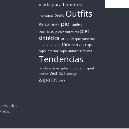
moda para hombres
Outfits
monturas
Otoño
piel
Pantalones
pieles
piel
exóticas
pieles sintéticas
sintética
polipiel
qué gafas me
Riñoneras
ropa
quedan mejor
ropa interior
ropa vintage
setentas
Tendencias
tendencias en gafas
tipos de polipiel
Vestidos
trends
vintage
zapatos
zara
eservados.
Press
.