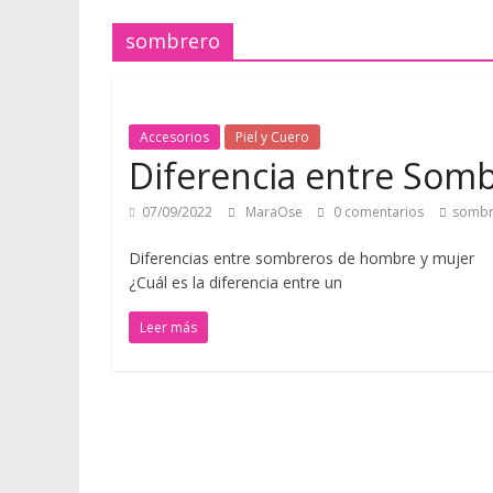
e
sombrero
r
o
Accesorios
Piel y Cuero
Diferencia entre Som
Q
07/09/2022
MaraOse
0 comentarios
sombr
u
é
Diferencias entre sombreros de h
d
¿Cuál es la diferencia entre un
a
Leer más
t
e
a
q
u
í
p