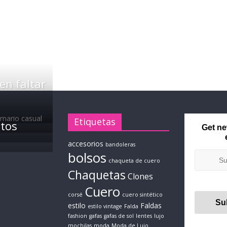
en faltar
Etiquetas
ntos
Get ne
accesorios
bandoleras
bolsos
chaqueta de cuero
Chaquetas
Clones
Cuero
corsé
cuero sintético
estilo
Faldas
estilo vintage
Falda
fashion
gafas
gafas de sol
lentes
lujo
mochilas
moda
Moda de Lujo