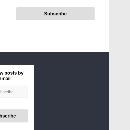
w posts by
email