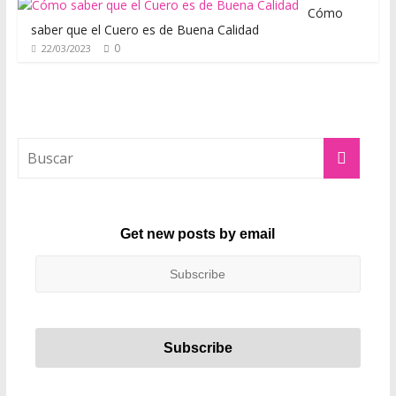
m
Cómo
o
saber que el Cuero es de Buena Calidad
0
22/03/2023
d
a
,
t
e
n
d
e
n
Get new posts by email
c
i
a
s
,
r
o
p