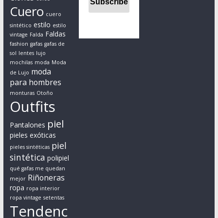
e
Cuero
s
cuero
t
estilo
sintético
estilo
Faldas
o
vintage
Falda
fashion
gafas
gafas de
d
sol
lentes
lujo
e
mochilas
moda
Moda
s
moda
de Lujo
para hombres
d
e
monturas
Otoño
Outfits
u
n
piel
Pantalones
p
pieles exóticas
u
piel
pieles sintéticas
n
sintética
polipiel
t
qué gafas me quedan
o
Riñoneras
mejor
d
ropa
ropa interior
ropa vintage
setentas
e
Tendenc
v