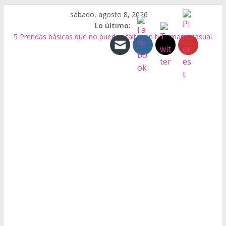
Saltar
sábado, agosto 8, 2026
al
Lo último:
contenido
5 Prendas básicas que no pueden faltar en tu armario casual
Tipos de Bolsos
El Bolso Baguette
Biocuero de residuos de alimentos
Qué es el Calzado Minimalista