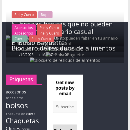
a
d
Piel y Cuero
Ropa
e
5 Prendas básicas que no pueden
p
Accesorios
Piel y Cuero
faltar en tu armario casual
i
Accesorios
Piel y Cuero
Tipos de Bolsos
10/11/2024
MaraOse
0
Cuero
Piel y Cuero
e
El Bolso Baguette
13/12/2023
MaraOse
0
Biocuero de residuos de alimentos
l
15/11/2023
MaraOse
0
y
11/10/2023
MaraOse
0
c
u
e
Etiquetas
r
Get new
posts by
o
accesorios
email
,
bandoleras
t
bolsos
o
chaqueta de cuero
d
Chaquetas
o
Clones
corsé