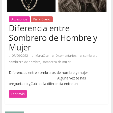
u
e
Accesorios
Piel y Cuero
Diferencia entre
r
Sombrero de Hombre y
o
Mujer
,
07/09/2022
MaraOse
0 comentarios
sombrero
Q
,
sombrero de hombre
sombrero de mujer
u
é
Diferencias entre sombreros de hombre y mujer
d
Alguna vez te has
a
preguntado ¿Cuál es la diferencia entre un
t
Leer más
e
a
q