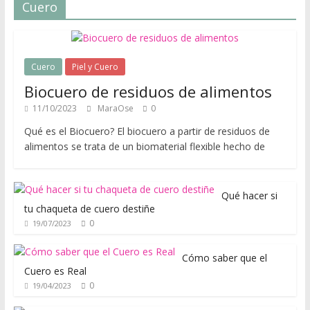
u
Cuero
í
p
a
r
Cuero
Piel y Cuero
a
Biocuero de residuos de alimentos
a
11/10/2023
MaraOse
0
p
Qué es el Biocuero? El biocuero a partir de residuos de
r
alimentos se trata de un biomaterial flexible hecho de
e
n
d
Qué hacer si
e
tu chaqueta de cuero destiñe
r
0
19/07/2023
s
o
Cómo saber que el
b
Cuero es Real
r
0
19/04/2023
e