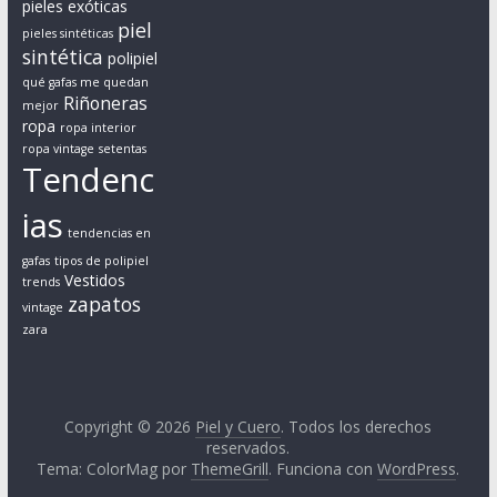
a
pieles exóticas
piel
b
pieles sintéticas
sintética
polipiel
i
qué gafas me quedan
l
Riñoneras
mejor
i
ropa
ropa interior
d
ropa vintage
setentas
a
Tendenc
d
ias
s
tendencias en
o
gafas
tipos de polipiel
c
Vestidos
trends
i
zapatos
vintage
a
zara
l
y
a
Copyright © 2026
Piel y Cuero
. Todos los derechos
m
reservados.
b
Tema: ColorMag por
ThemeGrill
. Funciona con
WordPress
.
i