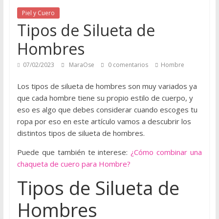
í
Piel y Cuero
p
Tipos de Silueta de
a
r
Hombres
a
a
07/02/2023
MaraOse
0 comentarios
Hombre
p
r
Los tipos de silueta de hombres son muy variados ya
e
que cada hombre tiene su propio estilo de cuerpo, y
n
eso es algo que debes considerar cuando escoges tu
d
ropa por eso en este artículo vamos a descubrir los
e
distintos tipos de silueta de hombres.
r
Puede que también te interese:
¿Cómo combinar una
s
chaqueta de cuero para Hombre?
o
b
Tipos de Silueta de
r
Hombres
e
m