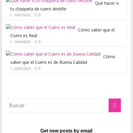
,
Qué hacer si
t
tu chaqueta de cuero destiñe
0
19/07/2023
o
d
Cómo saber que el
o
Cuero es Real
e
0
19/04/2023
s
t
Cómo
o
saber que el Cuero es de Buena Calidad
s
0
22/03/2023
i
n
o
l
v
i
d
a
r
Get new posts by email