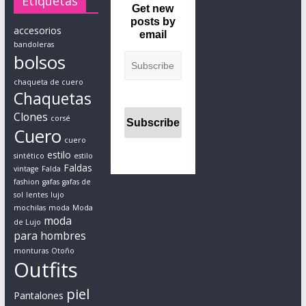
Etiquetas
Get new
r
posts by
accesorios
t
email
bandoleras
a
bolsos
n
c
chaqueta de cuero
Chaquetas
i
a
Clones
corsé
d
Cuero
cuero
e
estilo
sintético
estilo
l
Faldas
vintage
Falda
a
fashion
gafas
gafas de
r
sol
lentes
lujo
mochilas
moda
Moda
e
moda
de Lujo
s
para hombres
p
monturas
Otoño
o
Outfits
n
piel
s
Pantalones