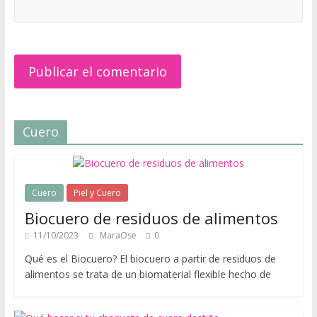
v
i
d
a
a
c
t
Cuero
i
v
a
y
Cuero
Piel y Cuero
m
Biocuero de residuos de alimentos
o
d
11/10/2023
MaraOse
0
e
Qué es el Biocuero? El biocuero a partir de residuos de
r
alimentos se trata de un biomaterial flexible hecho de
n
a