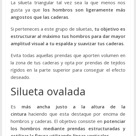
La silueta triangular tal vez sea la que menos nos
s
gusta ya que
los hombros son ligeramente más
t
angostos que las caderas
.
a
p
Si perteneces a este grupo de siluetas,
tu objetivo es
r
estructurar al máximo tus hombros para dar mayor
á
amplitud visual a tu espalda y suavizar tus caderas
.
c
t
Evita todas aquellas prendas que aporten volumen en
i
la zona de tus caderas y opta por prendas de tejidos
c
rígidos en la parte superior para conseguir el efecto
o
deseado.
a
Silueta ovalada
d
a
p
Es
más ancha justo a la altura de la
t
cintura
haciendo que esta destaque por encima de
a
hombros y caderas. El objetivo consiste en
potenciar
d
los hombros mediante prendas estructuradas y
o
estilizar la figura utilizando líneas verticales
.