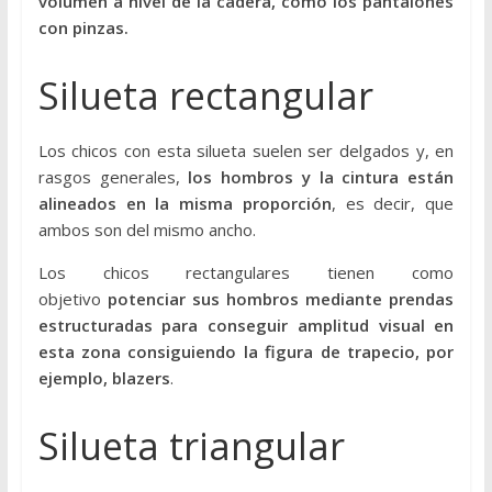
volumen a nivel de la cadera, como los pantalones
s
con pinzas.
t
o
Silueta rectangular
d
e
s
Los chicos con esta silueta suelen ser delgados y, en
d
rasgos generales,
los hombros
y
la
cintura
están
e
alineados en la
misma
proporción
, es decir, que
u
ambos son del mismo ancho.
n
p
Los chicos rectangulares tienen como
u
objetivo
potenciar sus hombros mediante prendas
n
estructuradas para conseguir amplitud visual en
t
esta zona consiguiendo la figura de trapecio, por
o
ejemplo, blazers
.
d
e
Silueta triangular
v
i