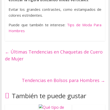
a
Evitar los grandes contrastes, como estampados de
h
colores estridentes.
o
m
Puede que también te interese:
Tips de Moda Para
b
Hombres
r
e
s
←
Últimas Tendencias en Chaquetas de Cuero
y
de Mujer
m
u
j
e
Tendencias en Bolsos para Hombres
→
r
e
s
También te puede gustar
r
e