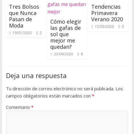
a
Tres Bolsos
Tendencias
l
que Nunca
Primavera
e
Pasan de
Verano 2020
Cómo elegir
s
Moda
15/03/2020
0
las gafas de
c
19/01/2020
2
sol que
o
mejor me
n
quedan?
c
23/09/2020
8
u
e
r
Deja una respuesta
p
o
Tu dirección de correo electrónico no será publicada.
Los
s
campos obligatorios están marcados con
*
y
Comentario
*
m
e
d
i