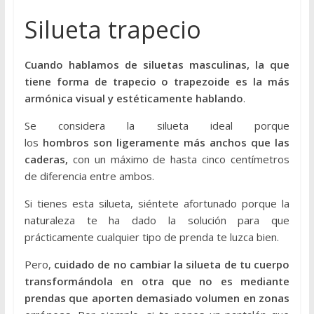
o
Silueta trapecio
d
a
,
Cuando hablamos de siluetas masculinas, la que
t
tiene forma de trapecio o trapezoide es la más
e
armónica visual y estéticamente hablando
.
n
Se considera la silueta ideal porque
d
los
hombros
son
ligeramente
más
anchos
que las
e
caderas,
con un máximo de hasta cinco centímetros
n
de diferencia entre ambos.
c
i
Si tienes esta silueta, siéntete afortunado porque la
a
naturaleza te ha dado la solución para que
s
prácticamente cualquier tipo de prenda te luzca bien.
,
r
Pero,
cuidado de no cambiar la silueta de tu cuerpo
o
transformándola en otra que no es mediante
p
prendas que aporten demasiado volumen en zonas
a