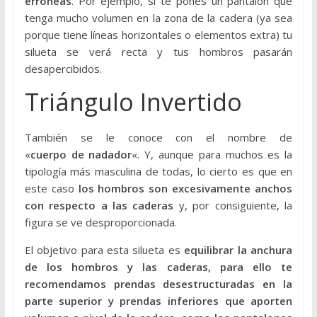
erróneas
. Por ejemplo, si te pones un pantalón que
d
tenga mucho volumen en la zona de la cadera (ya sea
e
porque tiene líneas horizontales o elementos extra) tu
p
silueta se verá recta y tus hombros pasarán
i
desapercibidos.
e
Triángulo Invertido
l
y
c
También se le conoce con el nombre de
u
«
cuerpo
de
nadador
«. Y, aunque para muchos es la
e
tipología más masculina de todas, lo cierto es que en
r
este caso
los hombros son excesivamente anchos
o
con respecto a las caderas
y, por consiguiente, la
,
figura se ve desproporcionada.
t
El objetivo para esta silueta es
equilibrar la anchura
o
de los hombros y las caderas, para ello te
d
recomendamos prendas desestructuradas en la
o
parte superior y prendas inferiores que aporten
e