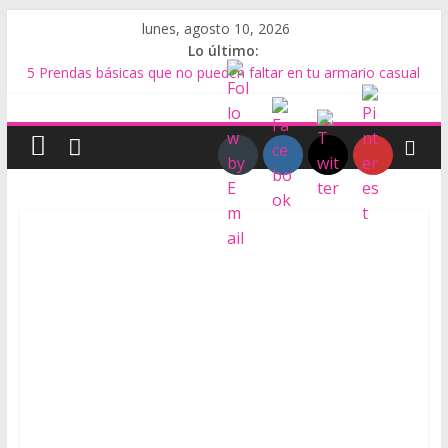
Saltar
lunes, agosto 10, 2026
al
Lo último:
contenido
5 Prendas básicas que no pueden faltar en tu armario casual
Tipos de Bolsos
P
El Bolso Baguette
Biocuero de residuos de alimentos
Qué es el Calzado Minimalista
i
e
l
y
C