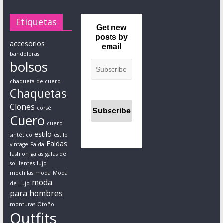
a
Etiquetas
h
Get new
o
posts by
accesorios
m
email
bandoleras
b
bolsos
r
e
chaqueta de cuero
Chaquetas
s
Clones
y
corsé
Cuero
m
cuero
u
estilo
sintético
estilo
j
Faldas
vintage
Falda
e
fashion
gafas
gafas de
sol
lentes
lujo
r
mochilas
moda
Moda
e
moda
de Lujo
s
para hombres
r
monturas
Otoño
Outfits
e