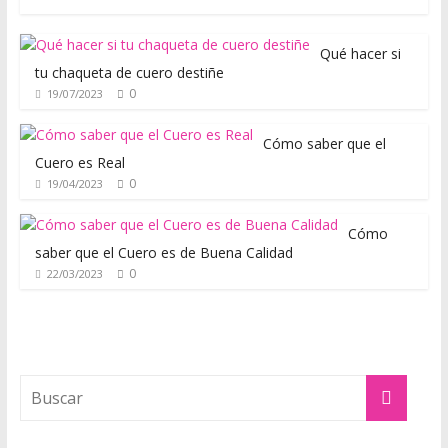
s
t
o
Qué hacer si
tu chaqueta de cuero destiñe
d
0
19/07/2023
e
s
Cómo saber que el
d
Cuero es Real
e
0
19/04/2023
u
n
Cómo
p
saber que el Cuero es de Buena Calidad
u
0
22/03/2023
n
t
o
d
e
v
i