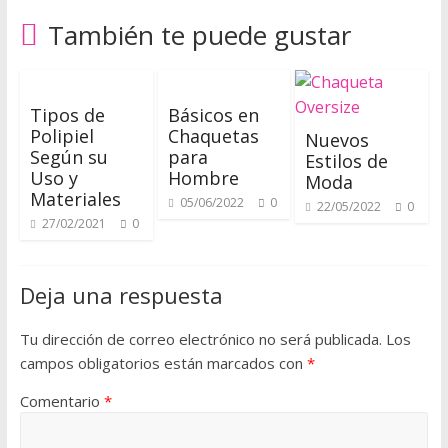
í
También te puede gustar
p
a
r
a
Tipos de
Básicos en
a
Polipiel
Chaquetas
Nuevos
p
Según su
para
Estilos de
r
Uso y
Hombre
Moda
Materiales
e
05/06/2022
0
22/05/2022
0
n
27/02/2021
0
d
e
Deja una respuesta
r
s
Tu dirección de correo electrónico no será publicada.
Los
o
campos obligatorios están marcados con
*
b
r
Comentario
*
e
m