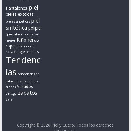
a
piel
Pantalones
l
pieles exóticas
e
piel
pieles sintéticas
s
sintética
polipiel
c
qué gafas me quedan
o
Riñoneras
mejor
n
ropa
ropa interior
c
ropa vintage
setentas
Tendenc
u
e
ias
r
tendencias en
p
gafas
tipos de polipiel
o
Vestidos
trends
zapatos
s
vintage
y
zara
m
e
d
Copyright © 2026
Piel y Cuero
. Todos los derechos
i
reservados.