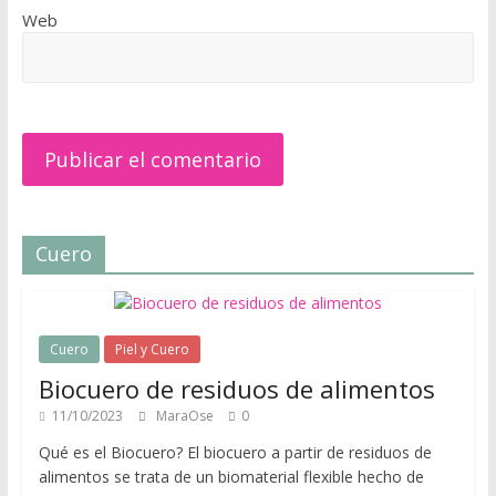
Web
d
e
p
i
e
l
y
c
u
Cuero
e
r
o
,
Cuero
Piel y Cuero
t
Biocuero de residuos de alimentos
o
11/10/2023
MaraOse
0
d
o
Qué es el Biocuero? El biocuero a partir de residuos de
e
alimentos se trata de un biomaterial flexible hecho de