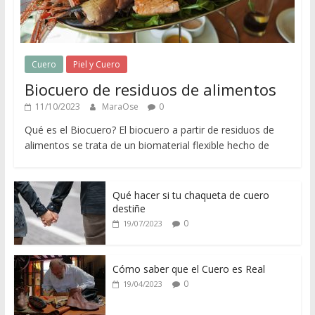
a
d
e
p
Cuero
Piel y Cuero
i
Biocuero de residuos de alimentos
e
11/10/2023
MaraOse
0
l
Qué es el Biocuero? El biocuero a partir de residuos de
y
alimentos se trata de un biomaterial flexible hecho de
c
u
e
Qué hacer si tu chaqueta de cuero
r
destiñe
o
0
19/07/2023
,
t
o
Cómo saber que el Cuero es Real
d
0
19/04/2023
o