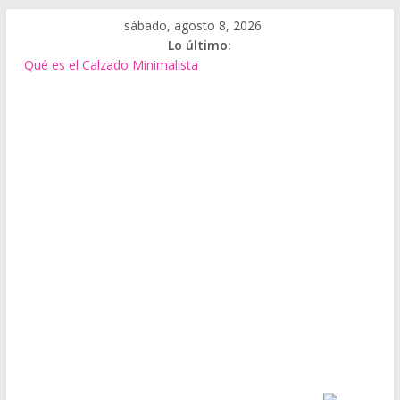
Saltar
sábado, agosto 8, 2026
al
Lo último:
contenido
Qué es el Calzado Minimalista
5 Prendas básicas que no pueden faltar en tu armario casual
Tipos de Bolsos
El Bolso Baguette
Biocuero de residuos de alimentos