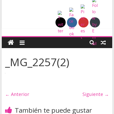
P
i
_MG_2257(2)
e
l
y
← Anterior
Siguiente →
C
También te puede gustar