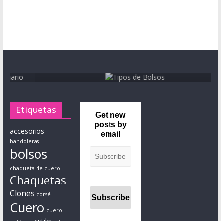
i
s
t
a
Accesorios
Piel y Cuero
p
Tipos de Bolsos
r
13/12/2023
MaraOse
0
á
c
t
Etiquetas
i
Get new
c
posts by
accesorios
email
o
bandoleras
a
bolsos
d
chaqueta de cuero
a
Chaquetas
p
Clones
t
corsé
Cuero
a
cuero
d
estilo