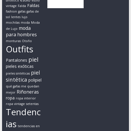
sintético
estilo
o
Faldas
vintage
Falda
fashion
gafas
gafas de
a
sol
lentes
lujo
h
mochilas
moda
Moda
o
moda
de Lujo
m
para hombres
b
monturas
Otoño
Outfits
r
e
piel
Pantalones
s
pieles exóticas
y
piel
pieles sintéticas
m
sintética
polipiel
u
qué gafas me quedan
j
Riñoneras
mejor
e
ropa
ropa interior
r
ropa vintage
setentas
Tendenc
e
s
ias
r
tendencias en