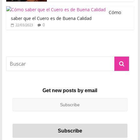
e
s
Cómo
t
saber que el Cuero es de Buena Calidad
o
0
22/03/2023
d
e
s
d
e
u
n
p
u
Get new posts by email
n
t
o
d
e
v