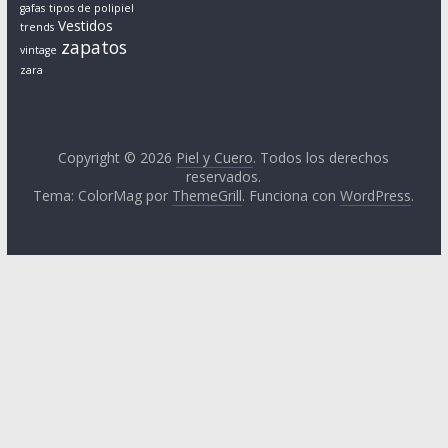
e
gafas
tipos de polipiel
Vestidos
a
trends
zapatos
l
vintage
zara
e
s
c
o
Copyright © 2026
Piel y Cuero
. Todos los derechos
n
reservados.
c
Tema: ColorMag por
ThemeGrill
. Funciona con
WordPress
.
u
e
r
p
o
s
y
m
e
d