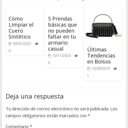
u
Cómo
5 Prendas
e
Limpiar el
básicas que
Cuero
no pueden
r
Sintético
faltar en tu
armario
09/01/2022
casual
Últimas
o
0
Tendencias
10/11/2024
en Bolsos
0
Q
10/09/2019
u
1
é
d
a
Deja una respuesta
t
e
Tu dirección de correo electrónico no será publicada.
Los
a
campos obligatorios están marcados con
*
q
Comentario
*