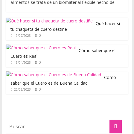
alimentos se trata de un biomaterial flexible hecho de
a
d
e
Qué hacer si
p
tu chaqueta de cuero destiñe
i
0
19/07/2023
e
l
Cómo saber que el
y
Cuero es Real
c
0
19/04/2023
u
e
Cómo
saber que el Cuero es de Buena Calidad
r
0
22/03/2023
o
,
t
o
d
o