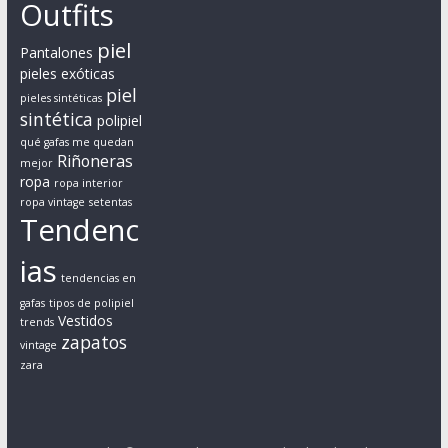
Outfits
o
a
piel
Pantalones
h
pieles exóticas
o
piel
pieles sintéticas
m
sintética
polipiel
b
qué gafas me quedan
Riñoneras
r
mejor
ropa
e
ropa interior
ropa vintage
setentas
s
Tendenc
y
m
ias
tendencias en
u
j
gafas
tipos de polipiel
Vestidos
trends
e
zapatos
vintage
r
zara
e
s
r