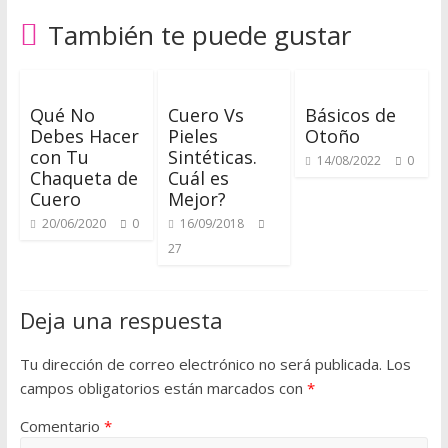
u
También te puede gustar
e
Qué No
Cuero Vs
Básicos de
r
Debes Hacer
Pieles
Otoño
con Tu
Sintéticas.
14/08/2022
0
o
Chaqueta de
Cuál es
Cuero
Mejor?
20/06/2020
0
16/09/2018
Q
27
u
é
d
Deja una respuesta
a
t
Tu dirección de correo electrónico no será publicada.
Los
e
campos obligatorios están marcados con
*
a
q
Comentario
*