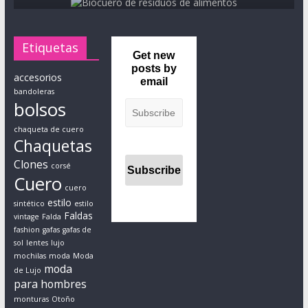
i
s
t
Etiquetas
a
Get new
posts by
p
accesorios
email
r
bandoleras
bolsos
á
c
chaqueta de cuero
t
Chaquetas
i
Clones
corsé
c
Cuero
o
cuero
estilo
a
sintético
estilo
Faldas
vintage
Falda
d
fashion
gafas
gafas de
a
sol
lentes
lujo
p
mochilas
moda
Moda
moda
t
de Lujo
para hombres
a
monturas
Otoño
d