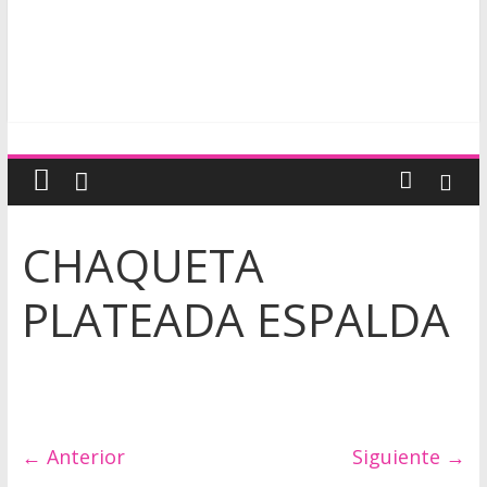
P
i
CHAQUETA
e
PLATEADA ESPALDA
l
y
C
← Anterior
Siguiente →