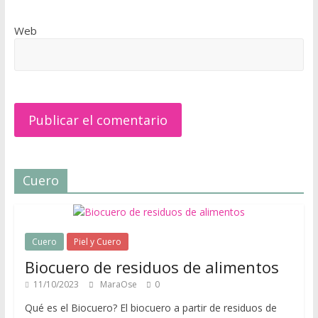
m
o
Web
d
a
,
t
e
n
d
e
n
Cuero
c
i
a
Cuero
Piel y Cuero
s
,
Biocuero de residuos de alimentos
r
11/10/2023
MaraOse
0
o
Qué es el Biocuero? El biocuero a partir de residuos de
p