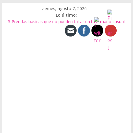
Saltar
viernes, agosto 7, 2026
al
Lo último:
contenido
5 Prendas básicas que no pueden faltar en tu armario casual
Tipos de Bolsos
El Bolso Baguette
Biocuero de residuos de alimentos
Qué es el Calzado Minimalista