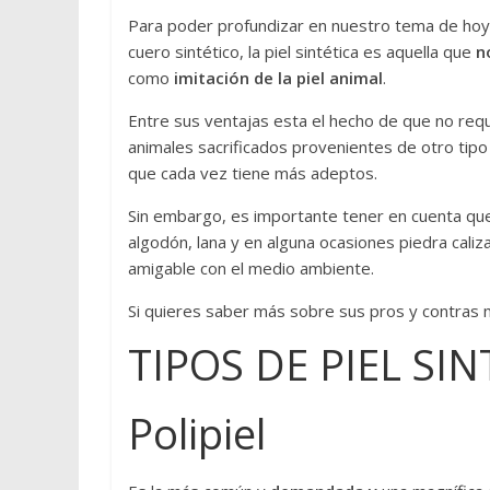
d
Para poder profundizar en nuestro tema de hoy
a
cuero sintético, la piel sintética es aquella que
n
,
como
imitación de la piel animal
.
t
e
Entre sus ventajas esta el hecho de que no requ
n
animales sacrificados provenientes de otro tipo 
d
que cada vez tiene más adeptos.
e
n
Sin embargo, es importante tener en cuenta que p
c
algodón, lana y en alguna ocasiones piedra caliz
i
amigable con el medio ambiente.
a
Si quieres saber más sobre sus pros y contras 
s
,
TIPOS DE PIEL SI
r
o
Polipiel
p
a
d