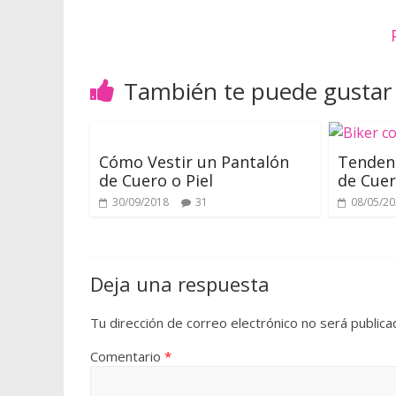
t
a
p
r
También te puede gustar
á
c
t
i
Cómo Vestir un Pantalón
Tenden
c
de Cuero o Piel
de Cuer
o
30/09/2018
31
08/05/2
a
d
a
p
Deja una respuesta
t
a
Tu dirección de correo electrónico no será publica
d
Comentario
*
o
a