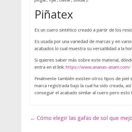
o
Piñatex
d
e
s
Es un cuero sintético creado a partir de los res
d
e
Es usada por una variedad de marcas y en vario
u
acabados lo cual muestra su versatilidad a la ho
n
Si quieres saber más sobre este material, dónd
p
entra en el link:
https://www.ananas-anam.com/
u
n
Finalmente también existen otros tipos de piel si
t
marca registrada bajo la cual ha sido creada, así
o
conseguir el acabado similar al cuero pero esto 
d
e
v
←
Cómo elegir las gafas de sol que me
i
s