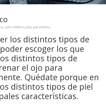
ico
,
,
,
ro
cuero sintético
piel
piel sintética
r los distintos tipos de
 poder escoger los que
os distintos tipos de
enar el ojo para
amente. Quédate porque en
los distintos tipos de piel
ipales características.