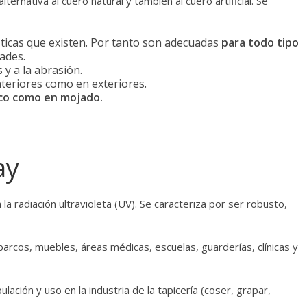
lternativa al cuero natural y también al cuero artificial. Se
ásticas que existen. Por tanto son adecuadas
para todo tipo
ades.
 y a la abrasión.
nteriores como en exteriores.
co como en mojado.
ay
 la radiación ultravioleta (UV). Se caracteriza por ser robusto,
rcos, muebles, áreas médicas, escuelas, guarderías, clínicas y
ción y uso en la industria de la tapicería (coser, grapar,