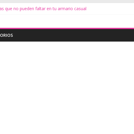
as que no pueden faltar en tu armario casual
s
te
iduos de alimentos
do Minimalista
ORIOS