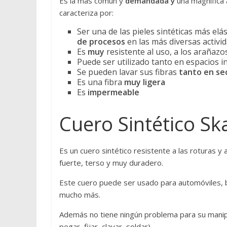
Es la más común y
demandada y
una magnífica a
e
caracteriza por:
p
i
Ser una de las pieles sintéticas más el
de procesos
en las más diversas activid
e
Es
muy
resistente al uso, a los arañazos
l
Puede ser utilizado tanto en espacios i
y
Se pueden lavar sus fibras
tanto en se
c
Es una fibra
muy ligera
u
Es
impermeable
e
r
Cuero Sintético Sk
o
,
Es un cuero sintético resistente a las roturas y a
t
fuerte, terso y muy duradero.
o
d
Este cuero puede ser usado para automóviles, ba
o
mucho más.
e
s
Además no tiene ningún problema para su manipula
t
pegar, fijar, clavar, soldar).