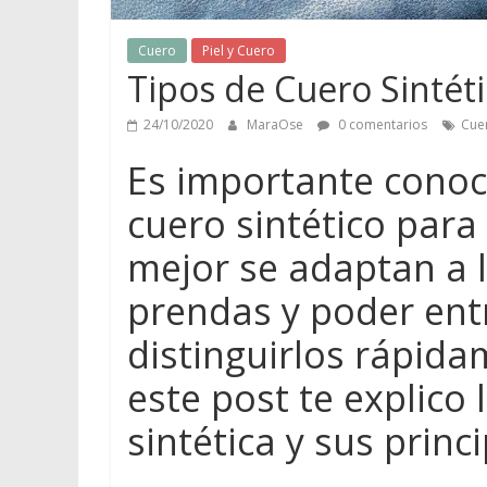
a
r
Cuero
Piel y Cuero
a
Tipos de Cuero Sintét
a
p
24/10/2020
MaraOse
0 comentarios
Cue
r
Es importante conoce
e
n
cuero sintético para
d
mejor se adaptan a l
e
r
prendas y poder entr
s
o
distinguirlos rápid
b
este post te explico 
r
e
sintética y sus princ
m
o