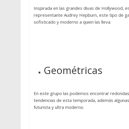
d
a
Inspirada en las grandes divas de Hollywood, e
,
representante Audrey Hepburn, este tipo de gaf
t
sofisticado y moderno a quien las lleva.
e
n
d
e
n
c
Geométricas
i
a
s
,
En este grupo las podemos encontrar redondas, 
r
tendencias de esta temporada, además algunas d
o
futurista y ultra moderno.
p
a
d