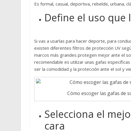
h
Es formal, casual, deportiva, rebelde, urbana, cl
o
Define el uso que 
m
b
r
e
Si vas a usarlas para hacer deporte, para conduci
s
existen diferentes filtros de protección UV según
y
marcos más grandes protegen mejor ante el sol y
m
recomendable es utilizar unas gafas específicas 
u
ser la comodidad y la protección ante el sol y vi
j
e
r
Cómo escoger las gafas de s
e
s
r
Selecciona el mej
e
cara
a
l