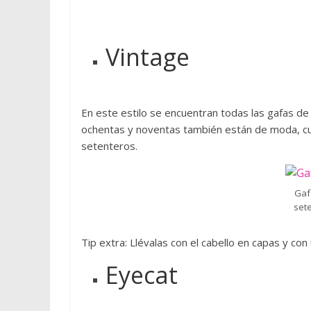
a
r
a
Vintage
a
p
r
En este estilo se encuentran todas las gafas de e
e
ochentas y noventas también están de moda, cua
n
setenteros.
d
e
r
Gaf
s
set
o
b
Tip extra: Llévalas con el cabello en capas y co
r
e
Eyecat
m
o