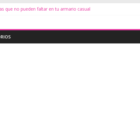
as que no pueden faltar en tu armario casual
s
te
iduos de alimentos
do Minimalista
RIOS