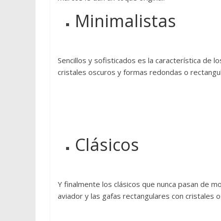
o
Minimalistas
d
e
s
d
Sencillos y sofisticados es la característica de
e
cristales oscuros y formas redondas o rectangul
u
n
p
u
n
Clásicos
t
o
d
e
Y finalmente los clásicos que nunca pasan de m
v
aviador y las gafas rectangulares con cristales 
i
s