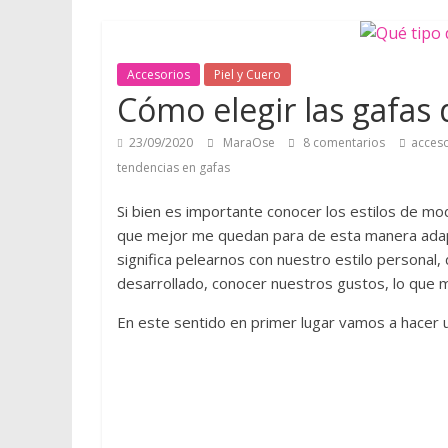
e
r
Accesorios
Piel y Cuero
Cómo elegir las gafas
o
23/09/2020
MaraOse
8 comentarios
acces
tendencias en gafas
Q
u
Si bien es importante conocer los estilos de m
é
que mejor me quedan para de esta manera adapt
d
significa pelearnos con nuestro estilo personal,
a
desarrollado, conocer nuestros gustos, lo que 
t
En este sentido en primer lugar vamos a hacer u
e
a
q
u
í
p