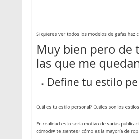
t
a
p
r
á
Si quieres ver todos los modelos de gafas haz cl
c
Muy bien pero de 
t
i
las que me quedan
c
o
a
Define tu estilo p
d
a
p
t
Cuál es tu estilo personal? Cuáles son los esti
a
d
En realidad esto sería motivo de varias publica
o
cómod@ te sientes? cómo es la mayoría de ropa
a