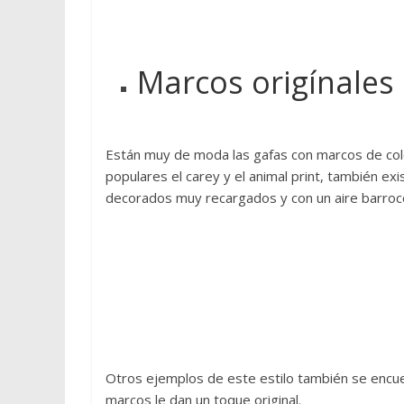
e
p
i
Marcos origínales
e
l
y
c
Están muy de moda las gafas con marcos de col
u
populares el carey y el animal print, también e
e
decorados muy recargados y con un aire barroc
r
o
,
t
o
d
o
e
Otros ejemplos de este estilo también se encue
s
marcos le dan un toque original.
t