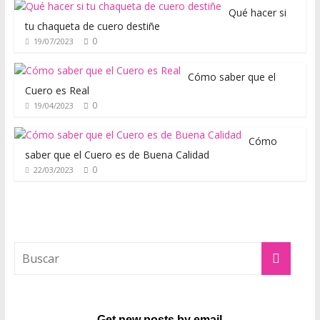
i
Qué hacer si
d
tu chaqueta de cuero destiñe
a
0
19/07/2023
s
r
Cómo saber que el
Cuero es Real
e
0
19/04/2023
a
l
Cómo
e
saber que el Cuero es de Buena Calidad
s
0
22/03/2023
y
q
u
e
c
o
n
u
n
Get new posts by email