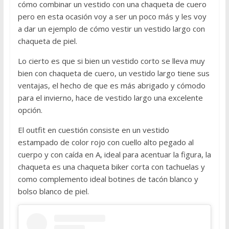
u
cómo combinar un vestido con una chaqueta de cuero
í
pero en esta ocasión voy a ser un poco más y les voy
p
a dar un ejemplo de cómo vestir un vestido largo con
a
chaqueta de piel.
r
Lo cierto es que si bien un vestido corto se lleva muy
a
bien con chaqueta de cuero, un vestido largo tiene sus
a
ventajas, el hecho de que es más abrigado y cómodo
p
para el invierno, hace de vestido largo una excelente
r
opción.
e
n
El outfit en cuestión consiste en un vestido
d
estampado de color rojo con cuello alto pegado al
e
cuerpo y con caída en A, ideal para acentuar la figura, la
r
chaqueta es una chaqueta biker corta con tachuelas y
s
como complemento ideal botines de tacón blanco y
o
bolso blanco de piel.
b
r
e