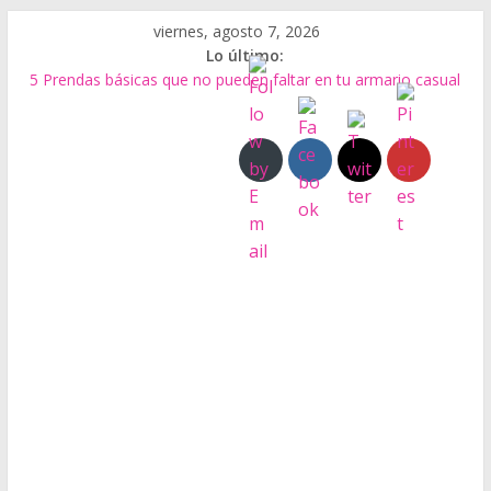
Saltar
viernes, agosto 7, 2026
al
Lo último:
contenido
5 Prendas básicas que no pueden faltar en tu armario casual
Tipos de Bolsos
El Bolso Baguette
Biocuero de residuos de alimentos
Qué es el Calzado Minimalista