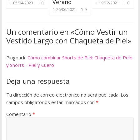
Verano
i
05/04/2023
0
19/12/2021
0
26/06/2021
0
s
t
a
Un comentario en «
Cómo Vestir un
p
Vestido Largo con Chaqueta de Piel
»
r
á
c
Pingback:
Cómo combinar Shorts de Piel: Chaqueta de Pelo
t
y Shorts - Piel y Cuero
i
c
Deja una respuesta
o
a
Tu dirección de correo electrónico no será publicada.
Los
d
campos obligatorios están marcados con
*
a
Comentario
*
p
t
a
d