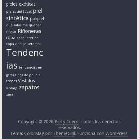
r
pieles exóticas
piel
c
pieles sintéticas
sintética
o
polipiel
n
qué gafas me quedan
Riñoneras
mejor
c
ropa
ropa interior
e
ropa vintage
setentas
p
Tendenc
t
ias
o
tendencias en
s
gafas
tipos de polipiel
c
Vestidos
trends
o
zapatos
vintage
m
zara
o
l
a
Copyright © 2026
Piel y Cuero
. Todos los derechos
i
reservados.
m
Tema: ColorMag por
ThemeGrill
. Funciona con
WordPress
.
p