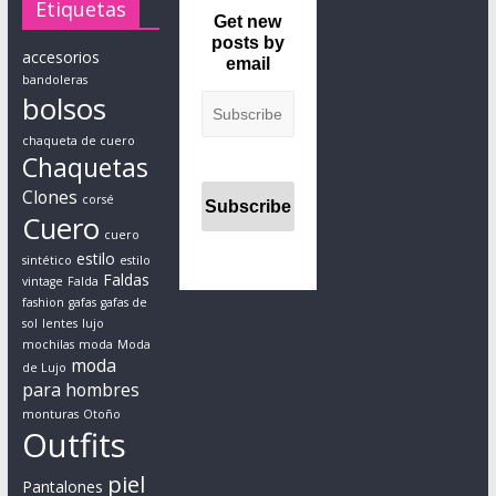
a
Etiquetas
Get new
,
posts by
t
accesorios
email
o
bandoleras
bolsos
d
o
chaqueta de cuero
Chaquetas
e
s
Clones
corsé
t
Cuero
cuero
o
estilo
sintético
estilo
s
Faldas
vintage
Falda
i
fashion
gafas
gafas de
n
sol
lentes
lujo
o
mochilas
moda
Moda
moda
de Lujo
l
para hombres
v
monturas
Otoño
i
Outfits
d
piel
a
Pantalones