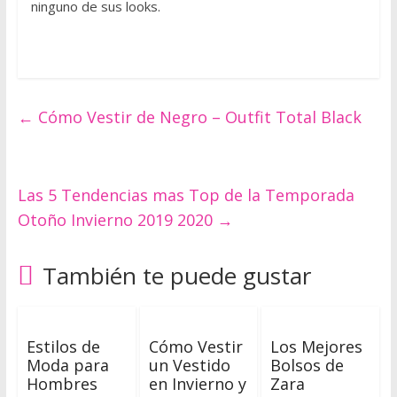
e
ninguno de sus looks.
s
t
o
d
e
←
Cómo Vestir de Negro – Outfit Total Black
s
d
e
u
Las 5 Tendencias mas Top de la Temporada
n
Otoño Invierno 2019 2020
→
p
u
También te puede gustar
n
t
o
d
Estilos de
Cómo Vestir
Los Mejores
e
Moda para
un Vestido
Bolsos de
Hombres
en Invierno y
Zara
v