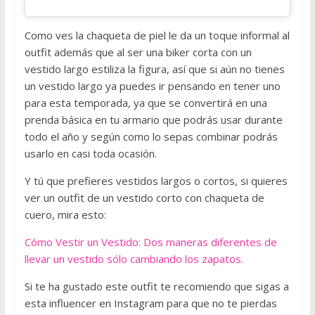
a
d
Como ves la chaqueta de piel le da un toque informal al
e
outfit además que al ser una biker corta con un
p
vestido largo estiliza la figura, así que si aún no tienes
i
un vestido largo ya puedes ir pensando en tener uno
e
para esta temporada, ya que se convertirá en una
l
prenda básica en tu armario que podrás usar durante
y
todo el año y según como lo sepas combinar podrás
c
usarlo en casi toda ocasión.
u
Y tú que prefieres vestidos largos o cortos, si quieres
e
ver un outfit de un vestido corto con chaqueta de
r
cuero, mira esto:
o
,
Cómo Vestir un Vestido: Dos maneras diferentes de
t
llevar un vestido sólo cambiando los zapatos.
o
d
Si te ha gustado este outfit te recomiendo que sigas a
o
esta influencer en Instagram para que no te pierdas