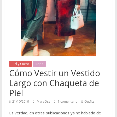
u
e
r
o
Q
Piel y Cuero
Ropa
u
Cómo Vestir un Vestido
é
Largo con Chaqueta de
d
a
Piel
t
e
21/10/2019
MaraOse
1 comentario
Outfits
a
q
Es verdad, en otras publicaciones ya he hablado de