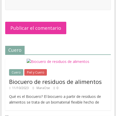
e
a
l
e
s
c
o
n
Cuero
c
u
e
r
Cuero
Piel y Cuero
p
Biocuero de residuos de alimentos
o
s
11/10/2023
MaraOse
0
y
Qué es el Biocuero? El biocuero a partir de residuos de
m
alimentos se trata de un biomaterial flexible hecho de
e
d